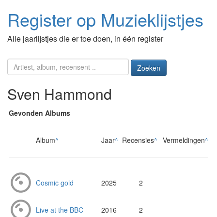
Register op Muzieklijstjes
Alle jaarlijstjes die er toe doen, in één register
Zoeken
Sven Hammond
Gevonden Albums
Album
^
Jaar
^
Recensies
^
Vermeldingen
^
Cosmic gold
2025
2
Live at the BBC
2016
2