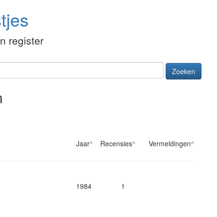
tjes
én register
Zoeken
n
Jaar
^
Recensies
^
Vermeldingen
^
1984
1