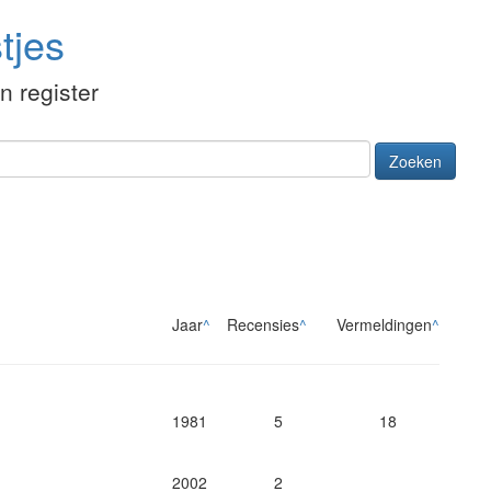
tjes
én register
Zoeken
Jaar
^
Recensies
^
Vermeldingen
^
1981
5
18
2002
2