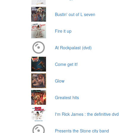
Bustin' out of L seven
Fire it up
At Rockpalast (dvd)
Come get it!
Glow
Greatest hits
I'm Rick James : the definitive dvd
Presents the Stone city band