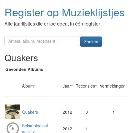
Register op Muzieklijstjes
Alle jaarlijstjes die er toe doen, in één register
Zoeken
Quakers
Gevonden Albums
Album
^
Jaar
^
Recensies
^
Vermeldingen
^
Quakers
2012
3
1
Seismological
2012
1
activity