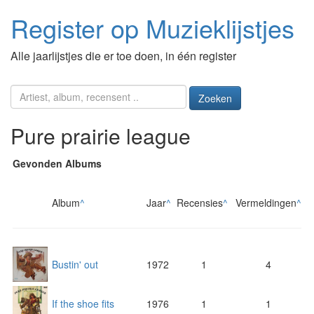
Register op Muzieklijstjes
Alle jaarlijstjes die er toe doen, in één register
Zoeken
Pure prairie league
Gevonden Albums
Album
^
Jaar
^
Recensies
^
Vermeldingen
^
Bustin' out
1972
1
4
If the shoe fits
1976
1
1