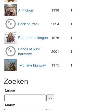
Anthology
1998
1
Back on track
2024
1
Pure prairie league
1975
1
Songs of pure
2001
1
harmony
Two lane highway
1975
1
Zoeken
Artiest
Album