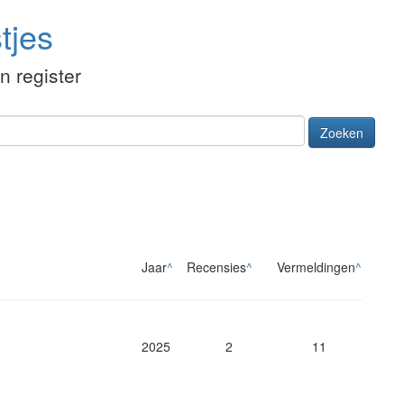
tjes
én register
Zoeken
Jaar
^
Recensies
^
Vermeldingen
^
2025
2
11