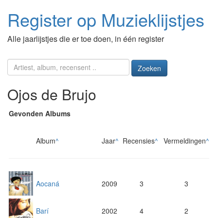
Register op Muzieklijstjes
Alle jaarlijstjes die er toe doen, in één register
Zoeken
Ojos de Brujo
Gevonden Albums
Album
^
Jaar
^
Recensies
^
Vermeldingen
^
Aocaná
2009
3
3
Barí
2002
4
2