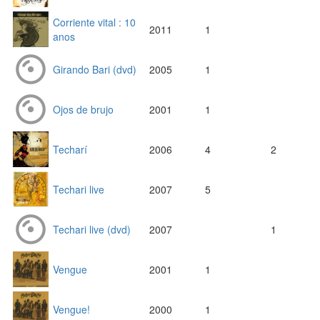
Corriente vital : 10
2011
1
anos
Girando Bari (dvd)
2005
1
Ojos de brujo
2001
1
Techarí
2006
4
2
Techari live
2007
5
Techari live (dvd)
2007
1
Vengue
2001
1
Vengue!
2000
1