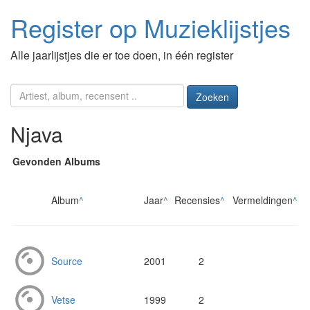
Register op Muzieklijstjes
Alle jaarlijstjes die er toe doen, in één register
Zoeken
Njava
Gevonden Albums
Album
^
Jaar
^
Recensies
^
Vermeldingen
^
Source
2001
2
Vetse
1999
2