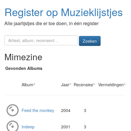
Register op Muzieklijstjes
Alle jaarlijstjes die er toe doen, in één register
Zoeken
Mimezine
Gevonden Albums
Album
^
Jaar
^
Recensies
^
Vermeldingen
^
Feed the monkey
2004
3
Indeep
2001
3