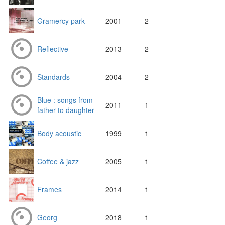
Gramercy park
2001
2
Reflective
2013
2
Standards
2004
2
Blue : songs from
2011
1
father to daughter
Body acoustic
1999
1
Coffee & jazz
2005
1
Frames
2014
1
Georg
2018
1