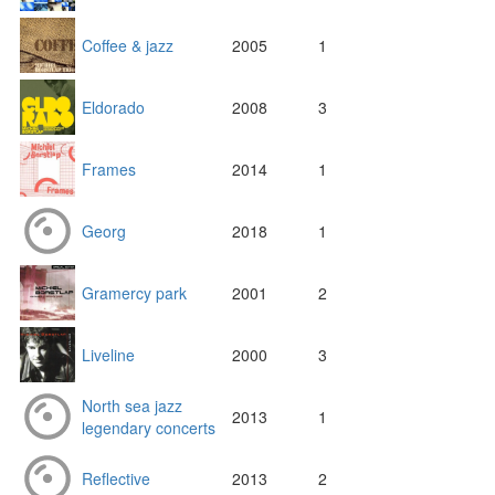
Coffee & jazz
2005
1
Eldorado
2008
3
Frames
2014
1
Georg
2018
1
Gramercy park
2001
2
Liveline
2000
3
North sea jazz
2013
1
legendary concerts
Reflective
2013
2