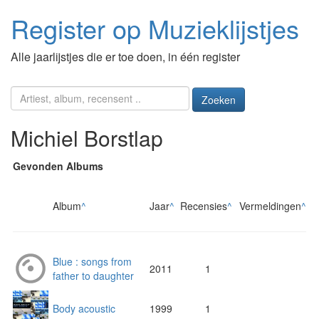
Register op Muzieklijstjes
Alle jaarlijstjes die er toe doen, in één register
Zoeken
Michiel Borstlap
Gevonden Albums
Album
^
Jaar
^
Recensies
^
Vermeldingen
^
Blue : songs from
2011
1
father to daughter
Body acoustic
1999
1