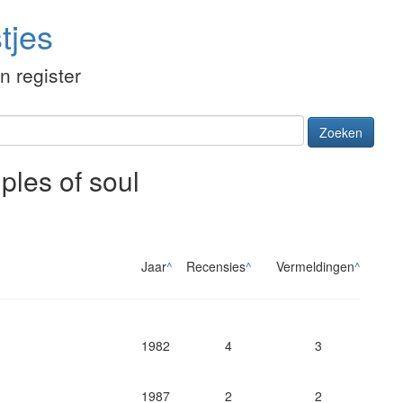
tjes
én register
Zoeken
iples of soul
Jaar
^
Recensies
^
Vermeldingen
^
1982
4
3
1987
2
2