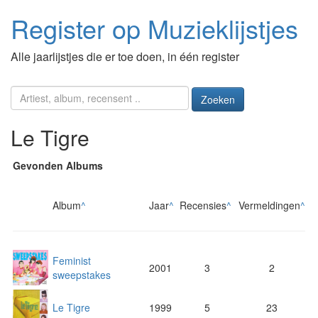
Register op Muzieklijstjes
Alle jaarlijstjes die er toe doen, in één register
Zoeken
Le Tigre
Gevonden Albums
Album
^
Jaar
^
Recensies
^
Vermeldingen
^
Feminist
2001
3
2
sweepstakes
Le Tigre
1999
5
23