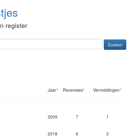
tjes
én register
Zoeken
Jaar
^
Recensies
^
Vermeldingen
^
2009
7
1
2018
6
3