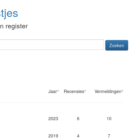
tjes
én register
Zoeken
Jaar
^
Recensies
^
Vermeldingen
^
2023
6
10
2019
4
7