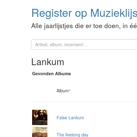
Register op Muzieklijs
Alle jaarlijstjes die er toe doen, in é
Lankum
Gevonden Albums
Album
^
False Lankum
The livelong day