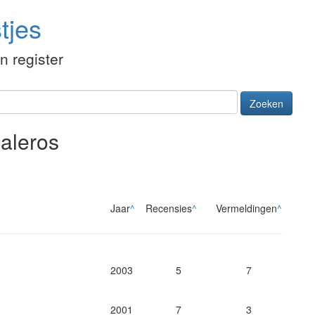
tjes
én register
Zoeken
aleros
Jaar
^
Recensies
^
Vermeldingen
^
2003
5
7
2001
7
3