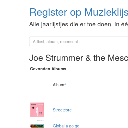
Register op Muzieklijs
Alle jaarlijstjes die er toe doen, in é
Joe Strummer & the Mesc
Gevonden Albums
Album
^
Streetcore
Global a go go