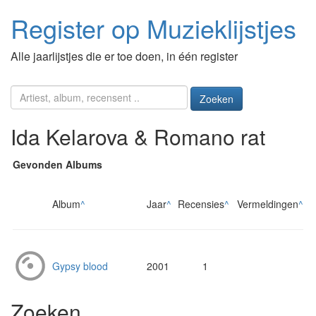
Register op Muzieklijstjes
Alle jaarlijstjes die er toe doen, in één register
Zoeken
Ida Kelarova & Romano rat
Gevonden Albums
Album
^
Jaar
^
Recensies
^
Vermeldingen
^
Gypsy blood
2001
1
Zoeken