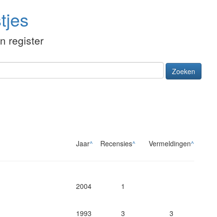
tjes
én register
Zoeken
Jaar
^
Recensies
^
Vermeldingen
^
2004
1
1993
3
3