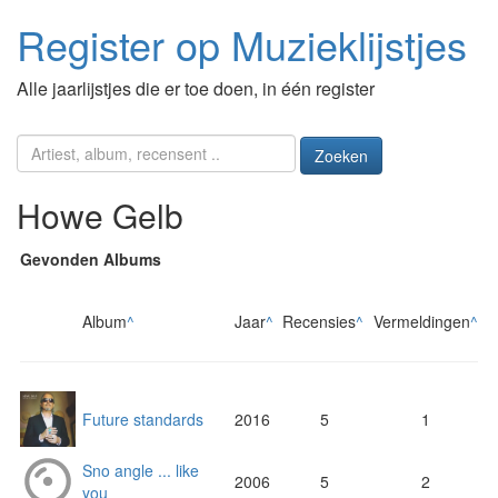
Register op Muzieklijstjes
Alle jaarlijstjes die er toe doen, in één register
Zoeken
Howe Gelb
Gevonden Albums
Album
^
Jaar
^
Recensies
^
Vermeldingen
^
Future standards
2016
5
1
Sno angle ... like
2006
5
2
you