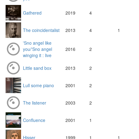
Gathered
2019
4
The coincidentalist
2013
4
1
'Sno angel like
you/'Sno angel
2016
2
winging it : live
Little sand box
2013
2
Lull some piano
2001
2
The listener
2003
2
Confluence
2001
1
Hisser
1999
1
1