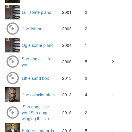
Lull some piano
2001
2
The listener
2003
2
Ogle some piano
2004
1
Sno angle ... like
2006
5
2
you
Little sand box
2013
2
The coincidentalist
2013
4
1
'Sno angel like
you/'Sno angel
2016
2
winging it : live
Future standards
2016
5
1