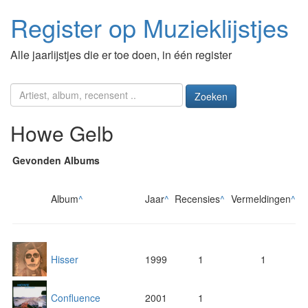
Register op Muzieklijstjes
Alle jaarlijstjes die er toe doen, in één register
Zoeken
Howe Gelb
Gevonden Albums
Album
^
Jaar
^
Recensies
^
Vermeldingen
^
Hisser
1999
1
1
Confluence
2001
1