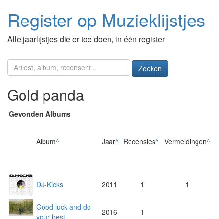
Register op Muzieklijstjes
Alle jaarlijstjes die er toe doen, in één register
Zoeken
Gold panda
Gevonden Albums
Album
^
Jaar
^
Recensies
^
Vermeldingen
^
DJ-Kicks
2011
1
1
Good luck and do
2016
1
your best