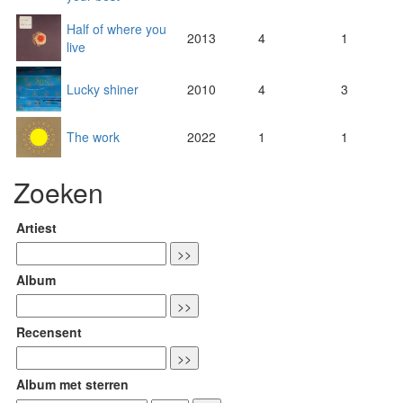
Half of where you
2013
4
1
live
Lucky shiner
2010
4
3
The work
2022
1
1
Zoeken
Artiest
Album
Recensent
Album met sterren