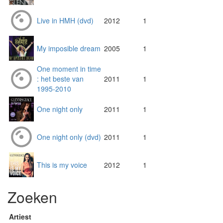
Live in HMH (dvd)
2012
1
My imposible dream
2005
1
One moment in time
: het beste van
2011
1
1995-2010
One night only
2011
1
One night only (dvd)
2011
1
This is my voice
2012
1
Zoeken
Artiest