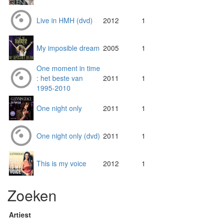
Live in HMH (dvd)
2012
1
My imposible dream
2005
1
One moment in time
: het beste van
2011
1
1995-2010
One night only
2011
1
One night only (dvd)
2011
1
This is my voice
2012
1
Zoeken
Artiest