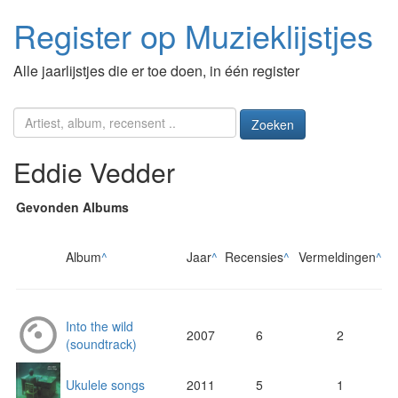
Register op Muzieklijstjes
Alle jaarlijstjes die er toe doen, in één register
Zoeken
Eddie Vedder
Gevonden Albums
Album
^
Jaar
^
Recensies
^
Vermeldingen
^
Into the wild
2007
6
2
(soundtrack)
Ukulele songs
2011
5
1