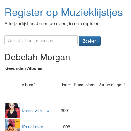
Register op Muzieklijstjes
Alle jaarlijstjes die er toe doen, in één register
Zoeken
Debelah Morgan
Gevonden Albums
Album
^
Jaar
^
Recensies
^
Vermeldingen
^
Dance with me
2001
1
It's not over
1998
1