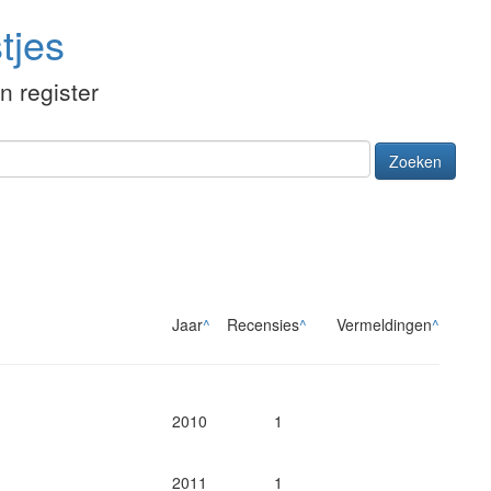
tjes
én register
Zoeken
Jaar
^
Recensies
^
Vermeldingen
^
2010
1
2011
1