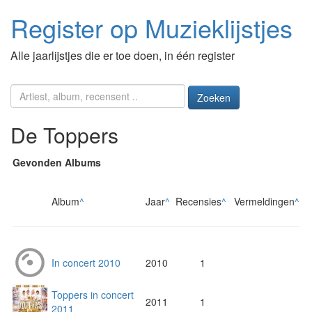
Register op Muzieklijstjes
Alle jaarlijstjes die er toe doen, in één register
Zoeken
De Toppers
Gevonden Albums
Album
^
Jaar
^
Recensies
^
Vermeldingen
^
In concert 2010
2010
1
Toppers in concert
2011
1
2011