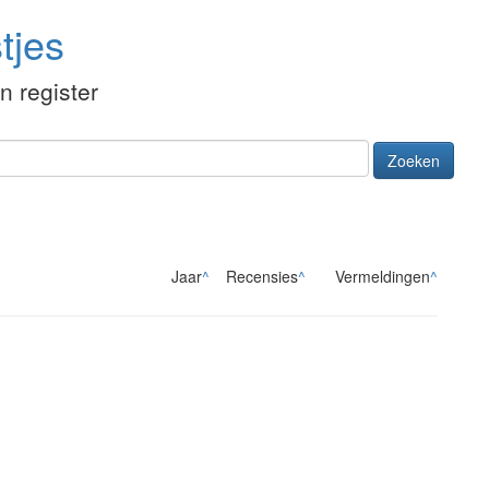
tjes
én register
Zoeken
Jaar
^
Recensies
^
Vermeldingen
^