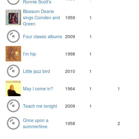
Ronnie Scott's
Blossom Dearie
sings Comden and
1959
1
Green
Four classic albums
2009
1
I'm hip
1998
1
Little jazz bird
2010
1
May I come in?
1964
1
1
Teach me tonight
2009
1
Once upon a
1958
2
summertime