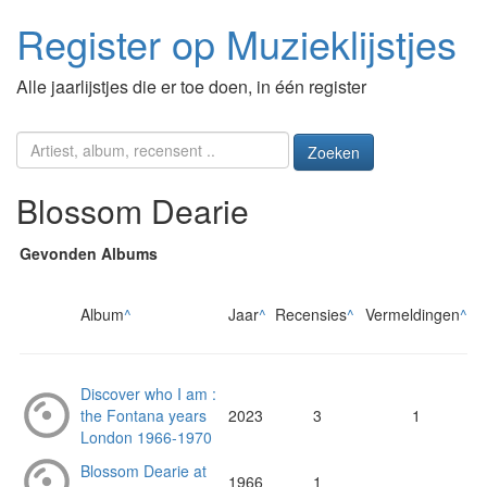
Register op Muzieklijstjes
Alle jaarlijstjes die er toe doen, in één register
Zoeken
Blossom Dearie
Gevonden Albums
Album
^
Jaar
^
Recensies
^
Vermeldingen
^
Discover who I am :
the Fontana years
2023
3
1
London 1966-1970
Blossom Dearie at
1966
1