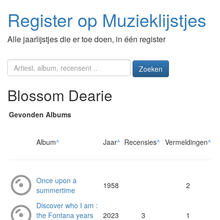
Register op Muzieklijstjes
Alle jaarlijstjes die er toe doen, in één register
Zoeken
Blossom Dearie
Gevonden Albums
Album
^
Jaar
^
Recensies
^
Vermeldingen
^
Once upon a
1958
2
summertime
Discover who I am :
the Fontana years
2023
3
1