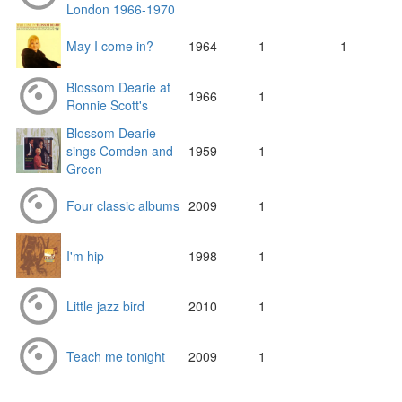
London 1966-1970
May I come in?
1964
1
1
Blossom Dearie at
1966
1
Ronnie Scott's
Blossom Dearie
sings Comden and
1959
1
Green
Four classic albums
2009
1
I'm hip
1998
1
Little jazz bird
2010
1
Teach me tonight
2009
1