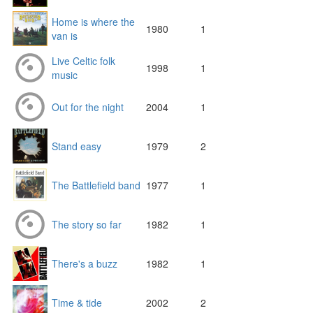
Home is where the
1980
1
van is
Live Celtic folk
1998
1
music
Out for the night
2004
1
Stand easy
1979
2
The Battlefield band
1977
1
The story so far
1982
1
There's a buzz
1982
1
Time & tide
2002
2