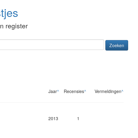
tjes
én register
Zoeken
Jaar
^
Recensies
^
Vermeldingen
^
2013
1