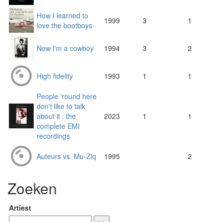
How I learned to
1999
3
1
love the bootboys
Now I'm a cowboy
1994
3
2
High fidelity
1993
1
1
People 'round here
don't like to talk
about it : the
2023
1
1
complete EMI
recordings
Auteurs vs. Mu-Ziq
1995
2
Zoeken
Artiest