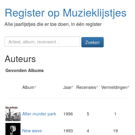
Register op Muzieklijstjes
Alle jaarlijstjes die er toe doen, in één register
Zoeken
Auteurs
Gevonden Albums
Album
^
Jaar
^
Recensies
^
Vermeldingen
^
After murder park
1996
5
1
New wave
1993
4
19