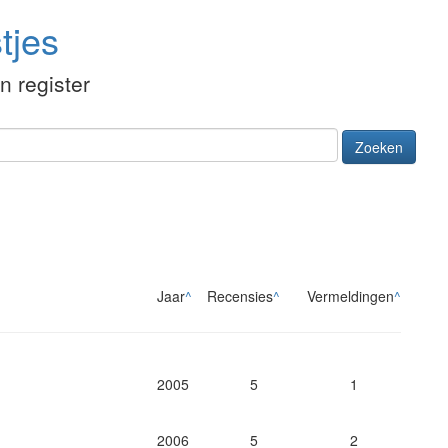
tjes
én register
Zoeken
Jaar
^
Recensies
^
Vermeldingen
^
2005
5
1
2006
5
2