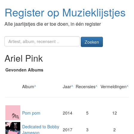
Register op Muzieklijstjes
Alle jaarlijstjes die er toe doen, in één register
Zoeken
Ariel Pink
Gevonden Albums
Album
^
Jaar
^
Recensies
^
Vermeldingen
^
Pom pom
2014
5
12
Dedicated to Bobby
2017
3
2
Jameson