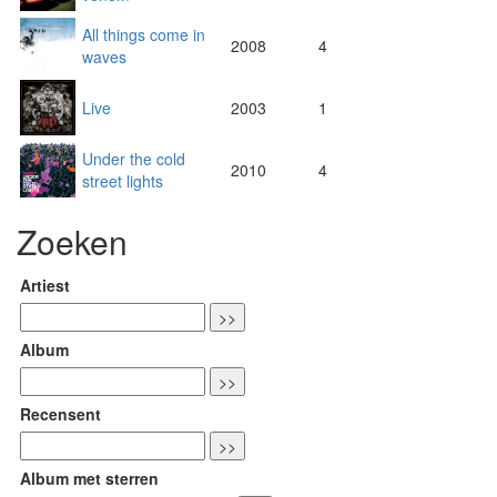
All things come in
2008
4
waves
Live
2003
1
Under the cold
2010
4
street lights
Zoeken
Artiest
Album
Recensent
Album met sterren