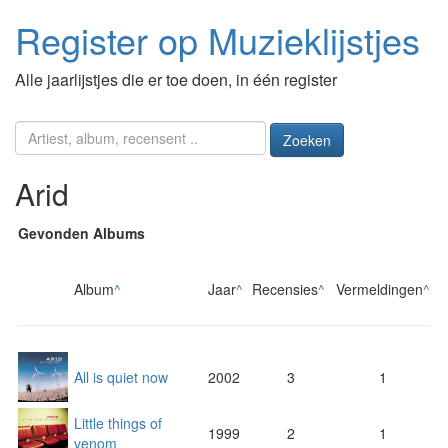
Register op Muzieklijstjes
Alle jaarlijstjes die er toe doen, in één register
Zoeken
Arid
Gevonden Albums
Album
^
Jaar
^
Recensies
^
Vermeldingen
^
All is quiet now
2002
3
1
Little things of
1999
2
1
venom