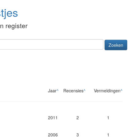
tjes
én register
Zoeken
Jaar
^
Recensies
^
Vermeldingen
^
2011
2
1
2006
3
1