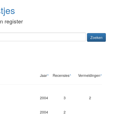
tjes
én register
Zoeken
Jaar
^
Recensies
^
Vermeldingen
^
2004
3
2
2004
2