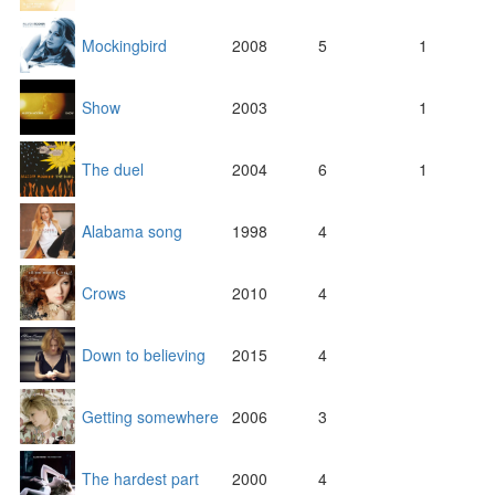
Mockingbird
2008
5
1
Show
2003
1
The duel
2004
6
1
Alabama song
1998
4
Crows
2010
4
Down to believing
2015
4
Getting somewhere
2006
3
The hardest part
2000
4