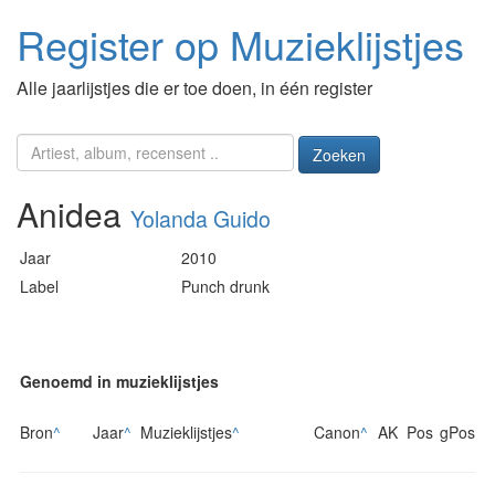
Register op Muzieklijstjes
Alle jaarlijstjes die er toe doen, in één register
Zoeken
Anidea
Yolanda Guido
Jaar
2010
Label
Punch drunk
Genoemd in muzieklijstjes
Bron
^
Jaar
^
Muzieklijstjes
^
Canon
^
AK
Pos
gPos