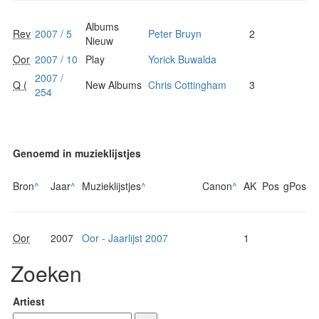
Albums
Rev
2007 / 5
Peter Bruyn
2
Nieuw
Oor
2007 / 10
Play
Yorick Buwalda
2007 /
Q (
New Albums
Chris Cottingham
3
254
Genoemd in muzieklijstjes
Bron
^
Jaar
^
Muzieklijstjes
^
Canon
^
AK
Pos
gPos
Oor
2007
Oor - Jaarlijst 2007
1
Zoeken
Artiest