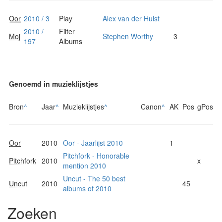
Oor
2010 / 3
Play
Alex van der Hulst
2010 /
Filter
Moj
Stephen Worthy
3
197
Albums
Genoemd in muzieklijstjes
Bron
^
Jaar
^
Muzieklijstjes
^
Canon
^
AK
Pos
gPos
Oor
2010
Oor - Jaarlijst 2010
1
Pitchfork - Honorable
Pitchfork
2010
x
mention 2010
Uncut - The 50 best
Uncut
2010
45
albums of 2010
Zoeken