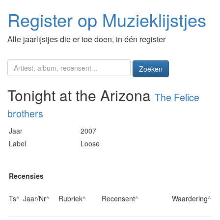
Register op Muzieklijstjes
Alle jaarlijstjes die er toe doen, in één register
Zoeken
Tonight at the Arizona
The Felice
brothers
Jaar
2007
Label
Loose
Recensies
Ts
^
Jaar/Nr
^
Rubriek
^
Recensent
^
Waardering
^