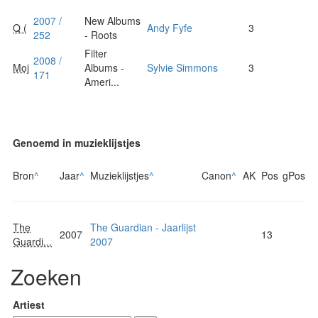
2007 /
New Albums
Q (
Andy Fyfe
3
252
- Roots
Filter
2008 /
Moj
Albums -
Sylvie Simmons
3
171
Ameri...
Genoemd in muzieklijstjes
Bron
^
Jaar
^
Muzieklijstjes
^
Canon
^
AK
Pos
gPos
The
The Guardian - Jaarlijst
2007
13
Guardi...
2007
Zoeken
Artiest