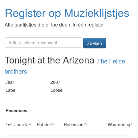
Register op Muzieklijstjes
Alle jaarlijstjes die er toe doen, in één register
Zoeken
Tonight at the Arizona
The Felice
brothers
Jaar
2007
Label
Loose
Recensies
Ts
^
Jaar/Nr
^
Rubriek
^
Recensent
^
Waardering
^