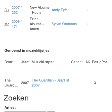
2007 /
New Albums
Q (
Andy Fyfe
3
252
- Roots
Filter
2008 /
Moj
Albums -
Sylvie Simmons
3
171
Ameri...
Genoemd in muzieklijstjes
Bron
^
Jaar
^
Muzieklijstjes
^
Canon
^
AK
Pos
gPos
The
The Guardian - Jaarlijst
2007
13
Guardi...
2007
Zoeken
Artiest