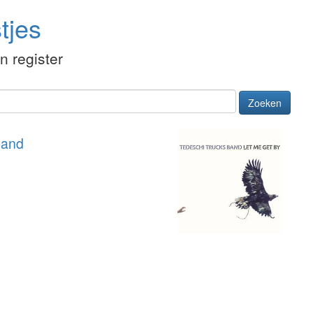
tjes
én register
Zoeken
band