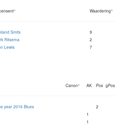
censent
^
Waardering
^
eland Smits
9
rk Ritsema
2
hn Lewis
7
Canon
^
AK
Pos
gPos
the year 2016 Blues
2
1
1