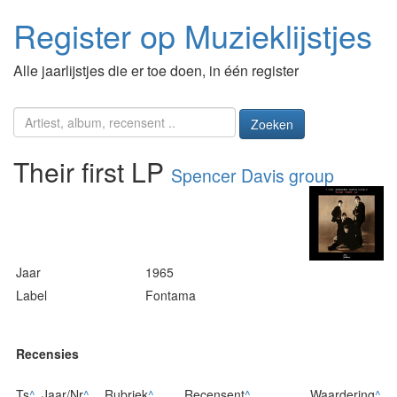
Register op Muzieklijstjes
Alle jaarlijstjes die er toe doen, in één register
Zoeken
Their first LP
Spencer Davis group
Jaar
1965
Label
Fontama
Recensies
Ts
^
Jaar/Nr
^
Rubriek
^
Recensent
^
Waardering
^