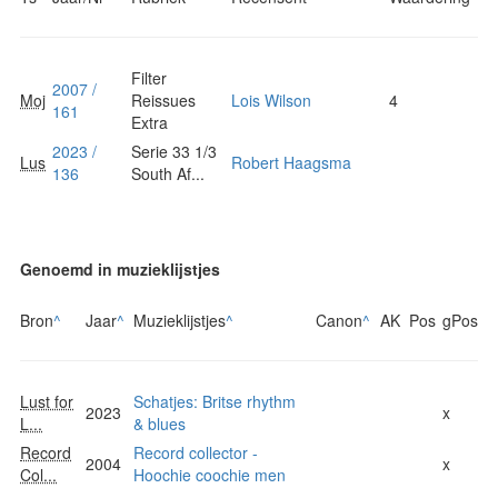
Filter
2007 /
Moj
Reissues
Lois Wilson
4
161
Extra
2023 /
Serie 33 1/3
Lus
Robert Haagsma
136
South Af...
Genoemd in muzieklijstjes
Bron
^
Jaar
^
Muzieklijstjes
^
Canon
^
AK
Pos
gPos
Lust for
Schatjes: Britse rhythm
2023
x
L...
& blues
Record
Record collector -
2004
x
Col...
Hoochie coochie men