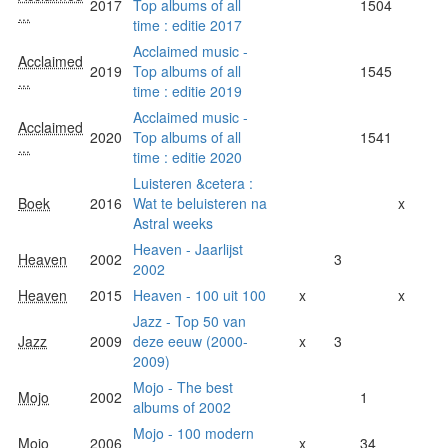
2017
Top albums of all
1504
...
time : editie 2017
Acclaimed music -
Acclaimed
2019
Top albums of all
1545
...
time : editie 2019
Acclaimed music -
Acclaimed
2020
Top albums of all
1541
...
time : editie 2020
Luisteren &cetera :
Boek
2016
Wat te beluisteren na
x
Astral weeks
Heaven - Jaarlijst
Heaven
2002
3
2002
Heaven
2015
Heaven - 100 uit 100
x
x
Jazz - Top 50 van
Jazz
2009
deze eeuw (2000-
x
3
2009)
Mojo - The best
Mojo
2002
1
albums of 2002
Mojo - 100 modern
Mojo
2006
x
34