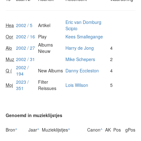
Eric van Domburg
Hea
2002 / 5
Artikel
Scipio
Oor
2002 / 16
Play
Kees Smallegange
Albums
Alo
2002 / 27
Harry de Jong
4
Nieuw
Muz
2002 / 31
Mike Schepers
2
2002 /
Q (
New Albums
Danny Eccleston
4
194
2023 /
Filter
Moj
Lois Wilson
5
351
Reissues
Genoemd in muzieklijstjes
Bron
^
Jaar
^
Muzieklijstjes
^
Canon
^
AK
Pos
gPos