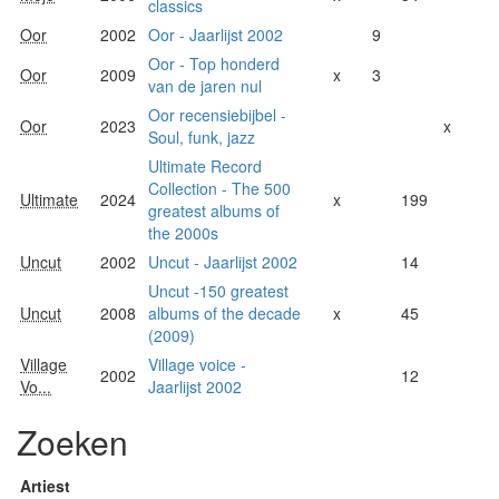
classics
Oor
2002
Oor - Jaarlijst 2002
9
Oor - Top honderd
Oor
2009
x
3
van de jaren nul
Oor recensiebijbel -
Oor
2023
x
Soul, funk, jazz
Ultimate Record
Collection - The 500
Ultimate
2024
x
199
greatest albums of
the 2000s
Uncut
2002
Uncut - Jaarlijst 2002
14
Uncut -150 greatest
Uncut
2008
albums of the decade
x
45
(2009)
Village
Village voice -
2002
12
Vo...
Jaarlijst 2002
Zoeken
Artiest