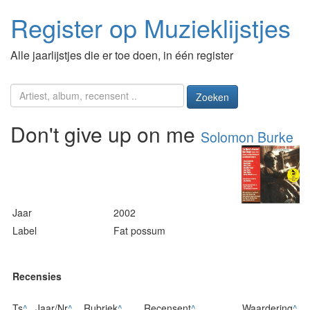
Register op Muzieklijstjes
Alle jaarlijstjes die er toe doen, in één register
Zoeken
Don't give up on me
Solomon Burke
Jaar
2002
Label
Fat possum
Recensies
Ts
^
Jaar/Nr
^
Rubriek
^
Recensent
^
Waardering
^