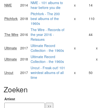
NME - 101 albums to
NME
2014
x
14
hear before you die
Pitchfork - The 200
Pitchfork
2018
best albums of the
x
110
1960s
The Wire - Records of
The Wire
2016
the year 2016 -
44
Reissues
Ultimate Record
Ultimate
2017
x
x
Collection - the 1960s
Ultimate Record
Ultimate
2018
x
Collection - the 1960s
Uncut - Freak out! 101
Uncut
2017
weirdest albums of all
x
50
time
Zoeken
Artiest