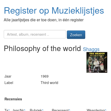
Register op Muzieklijstjes
Alle jaarlijstjes die er toe doen, in één register
Zoeken
Philosophy of the world
Shaggs
Jaar
1969
Label
Third world
Recensies
Ts
^
Jaar/Nr
^
Rubriek
^
Recensent
^
Waardering
^