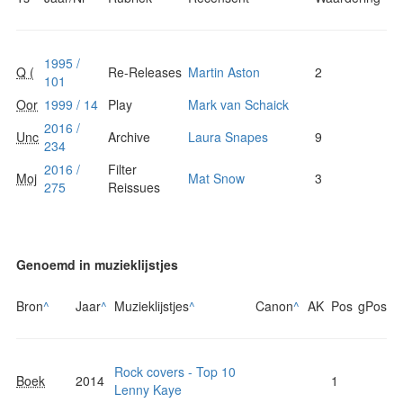
1995 /
Q (
Re-Releases
Martin Aston
2
101
Oor
1999 / 14
Play
Mark van Schaick
2016 /
Unc
Archive
Laura Snapes
9
234
2016 /
Filter
Moj
Mat Snow
3
275
Reissues
Genoemd in muzieklijstjes
Bron
^
Jaar
^
Muzieklijstjes
^
Canon
^
AK
Pos
gPos
Rock covers - Top 10
Boek
2014
1
Lenny Kaye