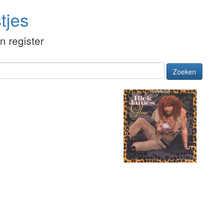
tjes
én register
Zoeken