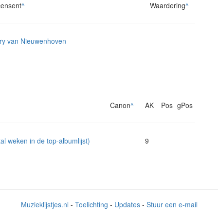
ensent
^
Waardering
^
ry van Nieuwenhoven
Canon
^
AK
Pos
gPos
l weken in de top-albumlijst)
9
Muzieklijstjes.nl
-
Toelichting
-
Updates
-
Stuur een e-mail