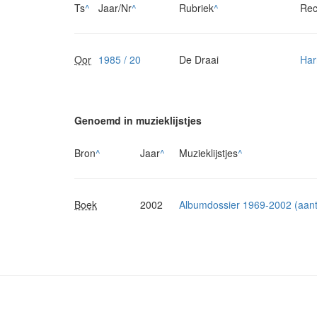
Ts
^
Jaar/Nr
^
Rubriek
^
Rec
Oor
1985 / 20
De Draai
Har
Genoemd in muzieklijstjes
Bron
^
Jaar
^
Muzieklijstjes
^
Boek
2002
Albumdossier 1969-2002 (aanta