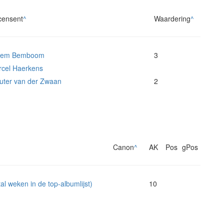
censent
^
Waardering
^
llem Bemboom
3
cel Haerkens
ter van der Zwaan
2
Canon
^
AK
Pos
gPos
l weken in de top-albumlijst)
10