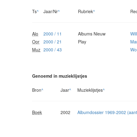
Ts
^
Jaar/Nr
^
Rubriek
^
Re
Alo
2000 / 11
Albums Nieuw
Wi
Oor
2000 / 21
Play
Mar
Muz
2000 / 43
Wou
Genoemd in muzieklijstjes
Bron
^
Jaar
^
Muzieklijstjes
^
Boek
2002
Albumdossier 1969-2002 (aanta