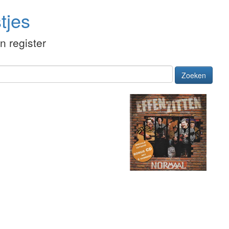
tjes
én register
Zoeken